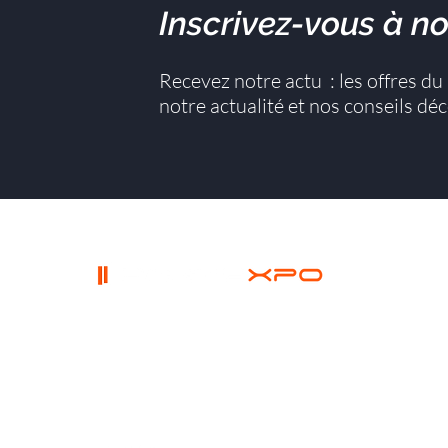
Inscrivez-vous à no
Recevez notre actu : les offres d
notre actualité et nos conseils dé
PORTEXPO
siège social
Accueil
24 Rue du 35ÈME Régiment
Qui som
d'Aviation, 69500 Bron
Actualit
Partenai
Contact