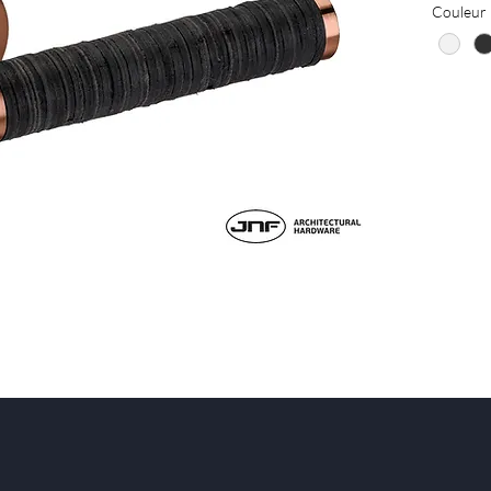
Couleur
coloris
Satin, 
Chocol
Or.