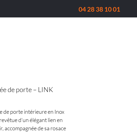
04 28 38 10 01
Fenêtre
Réalisations
Qui sommes-nous ?
ée de porte – LINK
 de porte intérieure en Inox
revêtue d’un élégant lien en
ir, accompagnée de sa rosace
t se déclinant en plusieurs