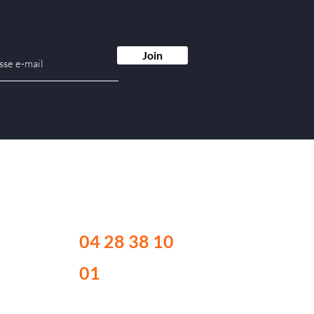
Join
Contactez-nous
04 28 38 10
01
Du l
undi au vendredi :
Ouvert au public de
9h00 à