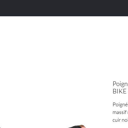
Porte d'intérieur
Porte d'entrée
Poignée
Poign
BIKE
Poignée
massif 
cuir no
ronde e