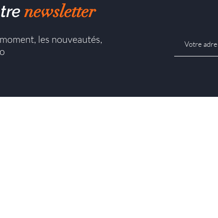
newsletter
tre
u moment, les nouveautés,
co
Porte d'intérieur battante
mes-nous ?
Porte d'intérieur coulissante
és
Porte d'entrée battante
res
Porte d'entrée pivotante
Poignée