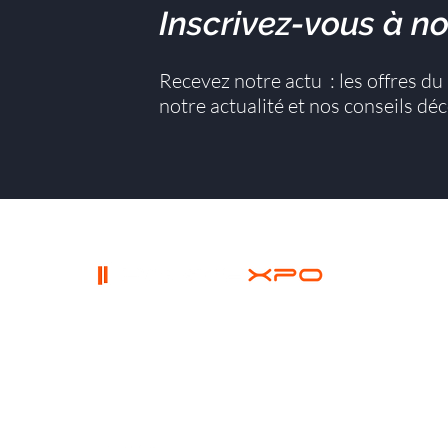
Inscrivez-vous à no
Recevez notre actu : les offres d
notre actualité et nos conseils dé
PORTEXPO
siège social
Accueil
24 Rue du 35ÈME Régiment
Qui som
d'Aviation, 69500 Bron
Actualit
Partenai
Contact