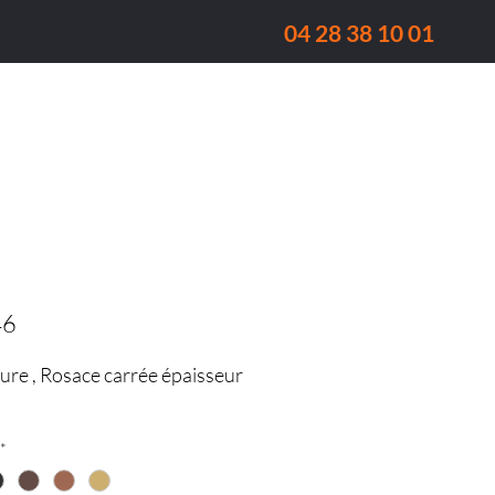
04 28 38 10 01
Fenêtre
Réalisations
Qui sommes-nous ?
46
ure , Rosace carrée épaisseur
*