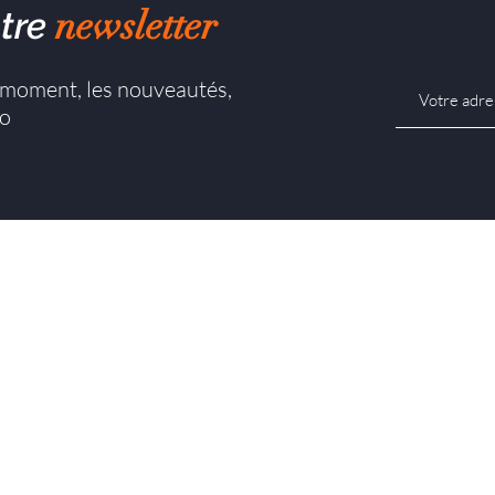
newsletter
tre
u moment, les nouveautés,
co
Porte d'intérieur battante
mes-nous ?
Porte d'intérieur coulissante
és
Porte d'entrée battante
res
Porte d'entrée pivotante
Poignée