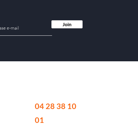
Join
Contactez-nous
04 28 38 10
01
Du l
undi au vendredi :
Ouvert au public de
9h00 à