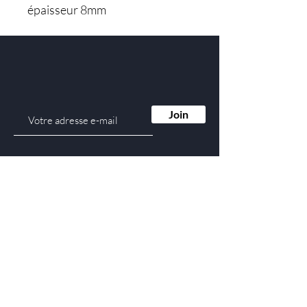
épaisseur 8mm
Inscrivez-vous à
newsletter
notre
Recevez notre actu : les offres du
Join
moment, les nouveautés, notre
actualité et nos conseils déco
Porte d'intérieur battante
Porte d'intérieur coulissante
Porte d'entrée battante
Porte d'entrée pivotante
Poignée
Dressing