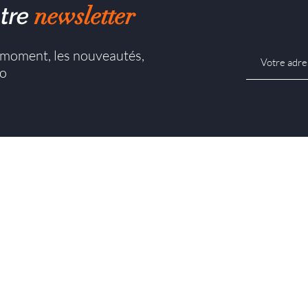
newsletter
tre
u moment, les nouveautés,
co
Porte d'intérieur battante
mes-nous ?
Porte d'intérieur coulissante
és
Porte d'entrée battante
res
Porte d'entrée pivotante
Poignée