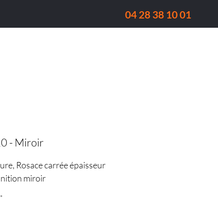
04 28 38 10 01
Fenêtre
Réalisations
Qui sommes-nous ?
0 - Miroir
ure, Rosace carrée épaisseur
nition miroir
*