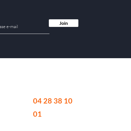
Join
Contactez-nous
04 28 38 10
01
Du l
undi au vendredi :
Ouvert au public de
9h00 à