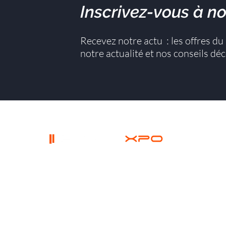
Inscrivez-vous à no
Recevez notre actu : les offres d
notre actualité et nos conseils dé
PORTEXPO
siège social
Accueil
24 Rue du 35ÈME Régiment
Qui som
d'Aviation, 69500 Bron
Actualit
Partenai
Contact