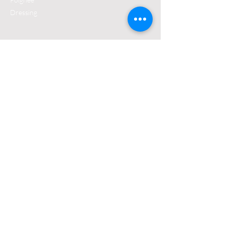
Dressing
Accueil
Qui sommes-nous ?
Actualités
Partenaires
Contact
FAQ
Contactez-nous
PORTEXPO
siège social
24 Rue du 35ÈME Régiment d'Aviation, 69500
Bron