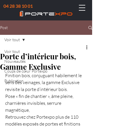
04 28 38 10 01
Post
Voir tout
Voir tout
Porte d’intérieur bois,
Nouveautés
Gamme Exclusive
Coups de cœur Portexpo
Finition bois, conjuguant habilement le 
Publication
sens des veinages, la gamme Exclusive 
revisite la porte d’intérieur bois.​
Pose « fin de chantier », âme pleine, 
charnières invisibles, serrure 
magnétique, ​
Retrouvez chez Portexpo plus de 110 
modèles exposés de portes et finitions 