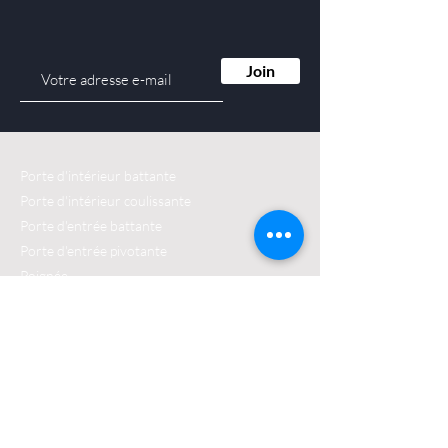
newsletter
notre
Recevez notre actu : les offres du
Join
moment, les nouveautés, notre
actualité et nos conseils déco
Porte d'intérieur battante
Porte d'intérieur coulissante
Porte d'entrée battante
Porte d'entrée pivotante
Poignée
Dressing
Accueil
Qui sommes-nous ?
Actualités