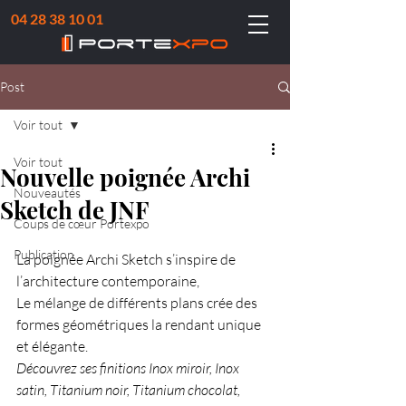
04 28 38 10 01
Post
Voir tout
Voir tout
Nouvelle poignée Archi
Nouveautés
Sketch de JNF
Coups de cœur Portexpo
Publication
La poignée Archi Sketch s’inspire de 
l’architecture contemporaine,
Le mélange de différents plans crée des 
formes géométriques la rendant unique 
et élégante.
Découvrez ses finitions Inox miroir, Inox 
satin, Titanium noir, Titanium chocolat, 